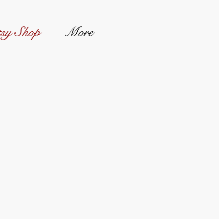
sy Shop
More